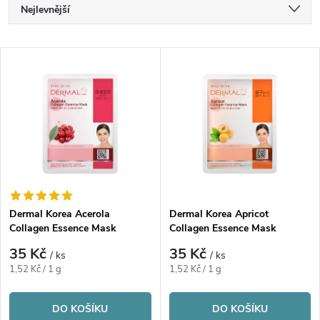
Ř
Nejlevnější
a
Nejdražší
V
Nejprodávanější
z
ý
Abecedně
e
p
n
i
í
s
p
Dermal Korea Acerola
Dermal Korea Apricot
Collagen Essence Mask
Collagen Essence Mask
p
r
35 Kč
35 Kč
/ ks
/ ks
r
Měrná
Měrná
1,52 Kč / 1 g
1,52 Kč / 1 g
o
cena:
cena:
o
DO KOŠÍKU
DO KOŠÍKU