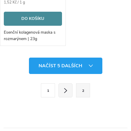
Měrná
1,52 Kč / 1 g
cena:
DO KOŠÍKU
Esenční kolagenová maska s
rozmarýnem | 23g
O
NAČÍST 5 DALŠÍCH
v
l
S
1
2
t
á
r
d
á
a
n
k