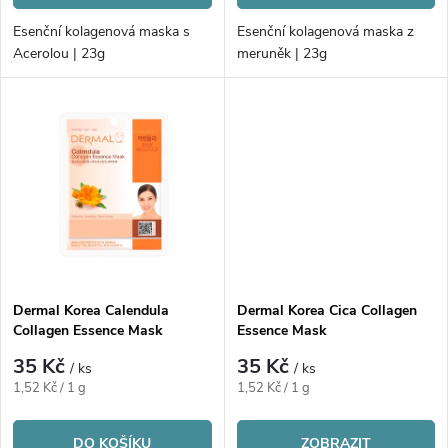
d
d
Esenční kolagenová maska s
Esenční kolagenová maska z
u
Acerolou | 23g
meruněk | 23g
u
k
k
t
t
ů
ů
Dermal Korea Calendula
Dermal Korea Cica Collagen
Collagen Essence Mask
Essence Mask
35 Kč
35 Kč
/ ks
/ ks
Měrná
Měrná
1,52 Kč / 1 g
1,52 Kč / 1 g
cena:
cena:
DO KOŠÍKU
ZOBRAZIT