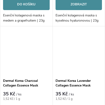
DO KOŠÍKU
ZOBRAZIT
Esenční kolagenová maska s
Esenční kolagenová maska s
medem a grapefruitem | 23g
kyselinou hyaluronovou | 23g
Dermal Korea Charcoal
Dermal Korea Lavender
Collagen Essence Mask
Collagen Essence Mask
35 Kč
35 Kč
/ ks
/ ks
Měrná
Měrná
1,52 Kč / 1 g
1,52 Kč / 1 g
cena:
cena: