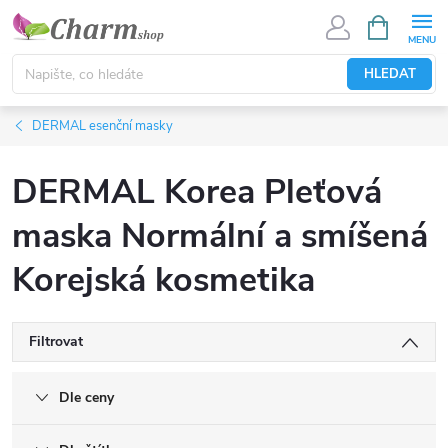
Přejít
NÁKUPNÍ
KOŠÍK
na
obsah
HLEDAT
DERMAL esenční masky
DERMAL Korea Pleťová
maska Normální a smíšená
Korejská kosmetika
Filtrovat
Dle ceny