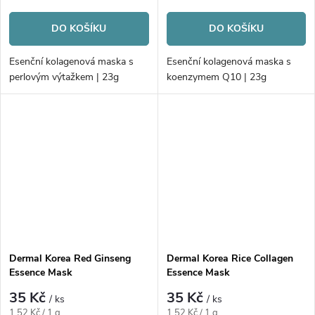
cena:
cena:
DO KOŠÍKU
DO KOŠÍKU
Esenční kolagenová maska s
Esenční kolagenová maska s
perlovým výtažkem | 23g
koenzymem Q10 | 23g
Dermal Korea Red Ginseng
Dermal Korea Rice Collagen
Essence Mask
Essence Mask
35 Kč
35 Kč
/ ks
/ ks
Měrná
Měrná
1,52 Kč / 1 g
1,52 Kč / 1 g