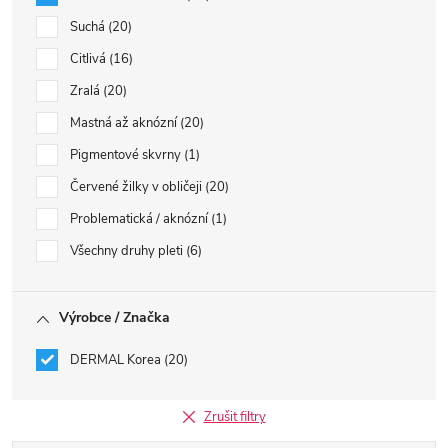
Suchá
20
Citlivá
16
Zralá
20
Mastná až aknózní
20
Pigmentové skvrny
1
Červené žilky v obličeji
20
Problematická / aknózní
1
Všechny druhy pleti
6
Výrobce / Značka
DERMAL Korea
20
Zrušit filtry