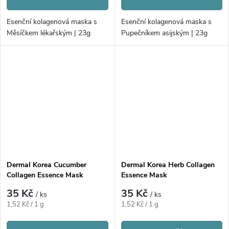
Esenční kolagenová maska s
Esenční kolagenová maska s
Měsíčkem lékařským | 23g
Pupečníkem asijským | 23g
Dermal Korea Cucumber
Dermal Korea Herb Collagen
Collagen Essence Mask
Essence Mask
35 Kč
35 Kč
/ ks
/ ks
Měrná
Měrná
1,52 Kč / 1 g
1,52 Kč / 1 g
cena:
cena: