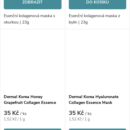
ZOBRAZIT
DO KOŠÍKU
Esenční kolagenová maska s
Esenční kolagenová maska z
okurkou | 23g
bylin | 23g
Dermal Korea Honey
Dermal Korea Hyaluronate
Grapefruit Collagen Essence
Collagen Essence Mask
Mask
35 Kč
35 Kč
/ ks
/ ks
Měrná
Měrná
1,52 Kč / 1 g
1,52 Kč / 1 g
cena:
cena: