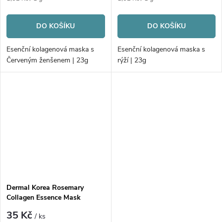
cena:
cena:
DO KOŠÍKU
DO KOŠÍKU
Esenční kolagenová maska s
Esenční kolagenová maska s
Červeným ženšenem | 23g
rýží | 23g
Dermal Korea Rosemary
Collagen Essence Mask
35 Kč
/ ks