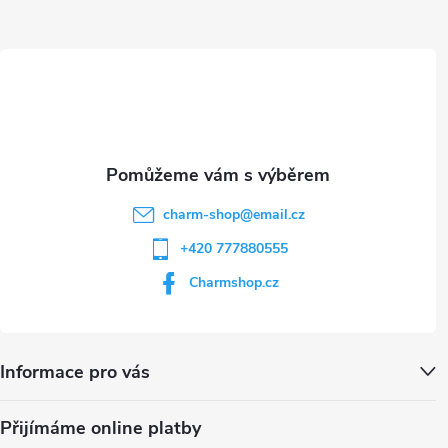
a
u
t
í
charm-shop
@
email.cz
+420 777880555
Charmshop.cz
Informace pro vás
Přijímáme online platby