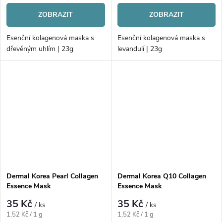
ZOBRAZIT
ZOBRAZIT
Esenční kolagenová maska s
Esenční kolagenová maska s
dřevěným uhlím | 23g
levandulí | 23g
Dermal Korea Pearl Collagen
Dermal Korea Q10 Collagen
Essence Mask
Essence Mask
35 Kč
35 Kč
/ ks
/ ks
Měrná
Měrná
1,52 Kč / 1 g
1,52 Kč / 1 g