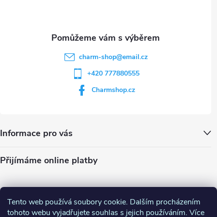
í
charm-shop
@
email.cz
+420 777880555
Charmshop.cz
Informace pro vás
Přijímáme online platby
Tento web používá soubory cookie. Dalším procházením
tohoto webu vyjadřujete souhlas s jejich používáním. Více