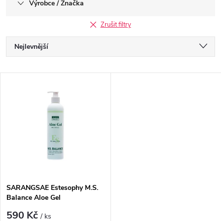
Výrobce / Značka
Zrušit filtry
Ř
Nejlevnější
a
Nejdražší
V
Nejprodávanější
z
ý
Abecedně
e
p
n
i
í
s
p
SARANGSAE Estesophy M.S.
Balance Aloe Gel
p
r
590 Kč
/ ks