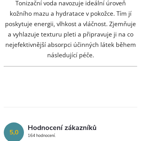
í
Tonizační voda navozuje ideální úroveň
p
kožního mazu a hydratace v pokožce. Tím jí
poskytuje energii, vlhkost a vláčnost. Zjemňuje
r
a vyhlazuje texturu pleti a připravuje ji na co
v
nejefektivnější absorpci účinných látek během
k
následující péče.
y
v
ý
p
i
s
Hodnocení zákazníků
5,0
164 hodnocení
u