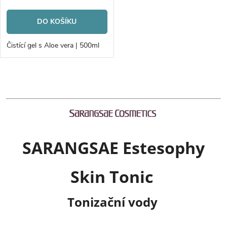
r
o
DO KOŠÍKU
o
d
Čistící gel s Aloe vera | 500ml
d
u
u
O
k
v
k
t
l
t
SARANGSAE Estesophy
á
ů
ů
d
Skin Tonic
a
Tonizační vody
c