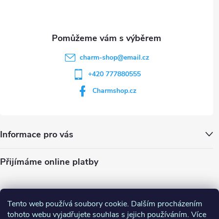
í
charm-shop
@
email.cz
+420 777880555
Charmshop.cz
Informace pro vás
Přijímáme online platby
Tento web používá soubory cookie. Dalším procházením
tohoto webu vyjadřujete souhlas s jejich používáním. Více