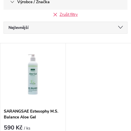
Výrobce / Značka
Zrušit filtry
Ř
Nejlevnější
a
Nejdražší
V
Nejprodávanější
z
ý
Abecedně
e
p
n
i
í
s
p
SARANGSAE Estesophy M.S.
Balance Aloe Gel
p
r
590 Kč
/ ks