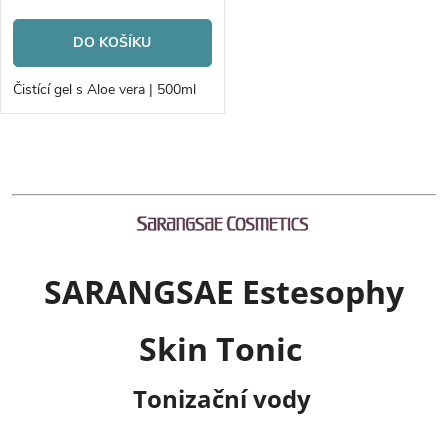
r
o
DO KOŠÍKU
o
d
Čistící gel s Aloe vera | 500ml
d
u
u
O
k
v
k
t
l
t
SARANGSAE Estesophy
á
ů
ů
d
Skin Tonic
a
Tonizační vody
c