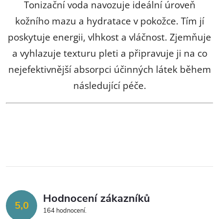
í
Tonizační voda navozuje ideální úroveň
p
kožního mazu a hydratace v pokožce. Tím jí
poskytuje energii, vlhkost a vláčnost. Zjemňuje
r
a vyhlazuje texturu pleti a připravuje ji na co
v
nejefektivnější absorpci účinných látek během
k
následující péče.
y
v
ý
p
i
s
Hodnocení zákazníků
5,0
164 hodnocení
u