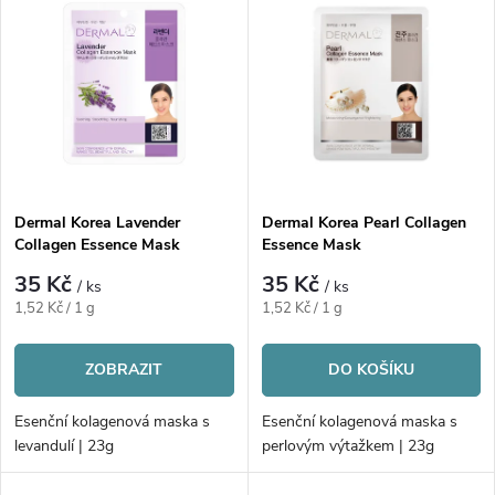
z
ý
Abecedně
e
p
n
i
í
s
p
Dermal Korea Lavender
Dermal Korea Pearl Collagen
Collagen Essence Mask
Essence Mask
p
r
35 Kč
35 Kč
/ ks
/ ks
r
Měrná
Měrná
1,52 Kč / 1 g
1,52 Kč / 1 g
o
cena:
cena:
o
ZOBRAZIT
DO KOŠÍKU
d
d
Esenční kolagenová maska s
Esenční kolagenová maska s
u
levandulí | 23g
perlovým výtažkem | 23g
u