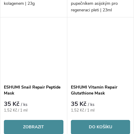
kolagenem | 23g
pupečníkem asijským pro
regeneraci pleti | 23ml
ESHUMI Snail Repair Peptide
ESHUMI Vitamin Repair
Mask
Glutathione Mask
35 Kč
35 Kč
/ ks
/ ks
Měrná
Měrná
1,52 Kč / 1 ml
1,52 Kč / 1 ml
cena:
cena:
ZOBRAZIT
DO KOŠÍKU