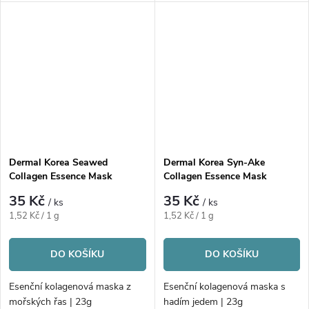
Dermal Korea Seawed
Dermal Korea Syn-Ake
Collagen Essence Mask
Collagen Essence Mask
35 Kč
35 Kč
/ ks
/ ks
Měrná
Měrná
1,52 Kč / 1 g
1,52 Kč / 1 g
cena:
cena:
DO KOŠÍKU
DO KOŠÍKU
Esenční kolagenová maska z
Esenční kolagenová maska s
mořských řas | 23g
hadím jedem | 23g