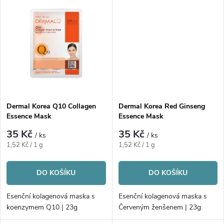
k
k
t
t
ů
ů
Dermal Korea Q10 Collagen
Dermal Korea Red Ginseng
Essence Mask
Essence Mask
35 Kč
35 Kč
/ ks
/ ks
Měrná
Měrná
1,52 Kč / 1 g
1,52 Kč / 1 g
cena:
cena:
DO KOŠÍKU
DO KOŠÍKU
Esenční kolagenová maska s
Esenční kolagenová maska s
koenzymem Q10 | 23g
Červeným ženšenem | 23g