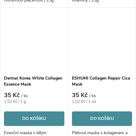
rostlinnou placentou | 23g
vitamíny | 23g
Dermal Korea White Collagen
ESHUMI Collagen Repair Cica
Essence Mask
Mask
35 Kč
35 Kč
/ ks
/ ks
Měrná
Měrná
1,52 Kč / 1 g
1,52 Kč / 1 ml
cena:
cena:
DO KOŠÍKU
DO KOŠÍKU
Esenční maska s bílým
Pleťová maska s kolagenem a