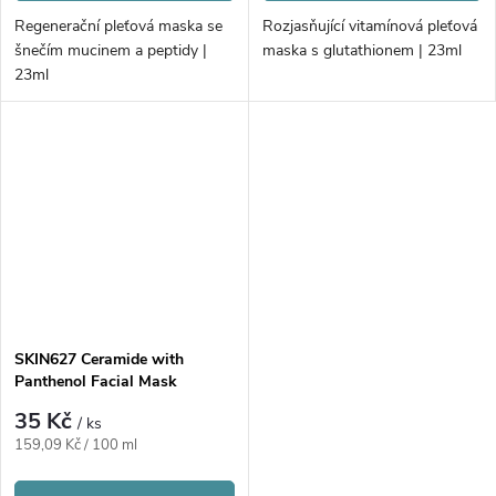
Regenerační pleťová maska ​​se
Rozjasňující vitamínová pleťová
šnečím mucinem a peptidy |
maska ​​s glutathionem | 23ml
23ml
SKIN627 Ceramide with
Panthenol Facial Mask
35 Kč
/ ks
Měrná
159,09 Kč / 100 ml
cena: