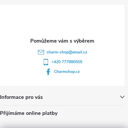
u
t
í
charm-shop
@
email.cz
+420 777880555
Charmshop.cz
Informace pro vás
Přijímáme online platby