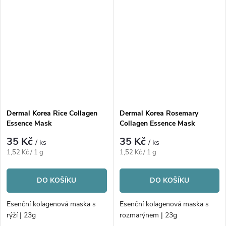
Dermal Korea Rice Collagen
Dermal Korea Rosemary
Essence Mask
Collagen Essence Mask
35 Kč
35 Kč
/ ks
/ ks
Měrná
Měrná
1,52 Kč / 1 g
1,52 Kč / 1 g
cena:
cena:
DO KOŠÍKU
DO KOŠÍKU
Esenční kolagenová maska s
Esenční kolagenová maska s
rýží | 23g
rozmarýnem | 23g