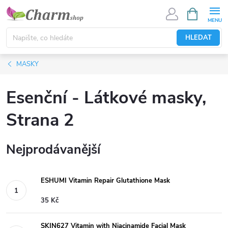
Přejít
NÁKUPNÍ
KOŠÍK
na
obsah
HLEDAT
MASKY
Esenční - Látkové masky
,
Strana 2
Nejprodávanější
ESHUMI Vitamin Repair Glutathione Mask
35 Kč
SKIN627 Vitamin with Niacinamide Facial Mask