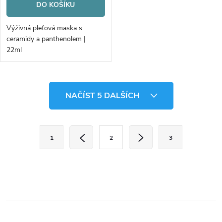
DO KOŠÍKU
Výživná pleťová maska s
ceramidy a panthenolem |
22ml
O
NAČÍST 5 DALŠÍCH
v
l
S
1
2
3
t
á
r
d
á
a
n
k
c
o