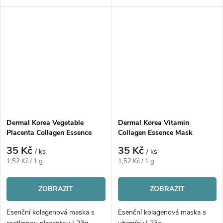
Dermal Korea Vegetable
Dermal Korea Vitamin
Placenta Collagen Essence
Collagen Essence Mask
Mask
35 Kč
35 Kč
/ ks
/ ks
Měrná
Měrná
1,52 Kč / 1 g
1,52 Kč / 1 g
cena:
cena:
ZOBRAZIT
ZOBRAZIT
Esenční kolagenová maska s
Esenční kolagenová maska s