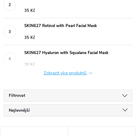
35 Kč
SKIN627 Retinol with Pearl Facial Mask
35 Kč
SKIN627 Hyaluron with Squalane Facial Mask
35 Kč
Zobrazit více produktů
Filtrovat
Ř
Nejlevnější
a
Nejdražší
V
Nejprodávanější